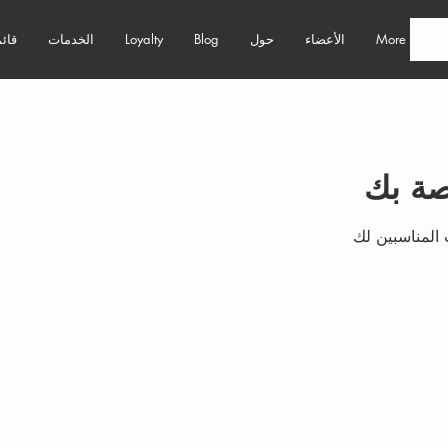
More
الأعضاء
حول
Blog
Loyalty
الخدمات
قائم
صة بك
 المناسبين لك