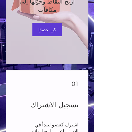
اربح النقاط وحوّلها إلى
مكافآت
كن عضوًا
01
تسجيل الاشتراك
اشترك كعضو لتبدأ في
الاستمتاع ببرنامج الولاء