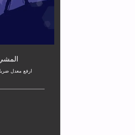
المشي
ارفع معدل ضربا
في
مكتب
الاستقبال