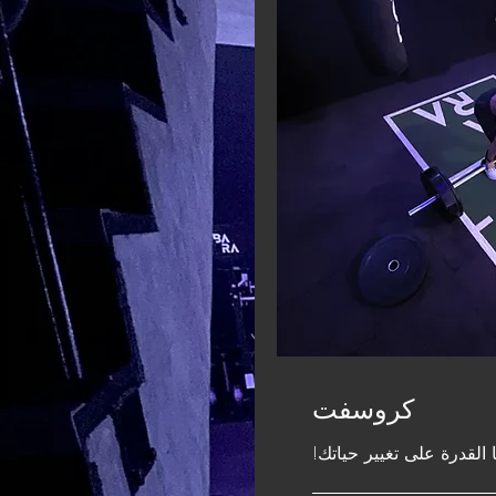
كروسفت
القدرة على تغيير حياتك!